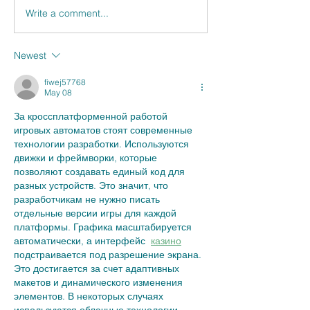
Write a comment...
Why should I s
apples separat
Newest
fiwej57768
May 08
За кроссплатформенной работой 
игровых автоматов стоят современные 
технологии разработки. Используются 
движки и фреймворки, которые 
позволяют создавать единый код для 
разных устройств. Это значит, что 
разработчикам не нужно писать 
отдельные версии игры для каждой 
платформы. Графика масштабируется 
автоматически, а интерфейс  
казино
подстраивается под разрешение экрана. 
Это достигается за счет адаптивных 
макетов и динамического изменения 
элементов. В некоторых случаях 