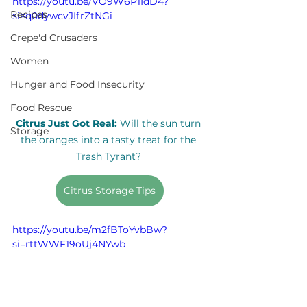
https://youtu.be/VO9W6P1IdD4?
Recipes
si=q0dywcvJIfrZtNGi
Crepe'd Crusaders
Women
Hunger and Food Insecurity
Food Rescue
Citrus Just Got Real:
 Will the sun turn 
Storage
the oranges into a tasty treat for the 
Trash Tyrant? 
Citrus Storage Tips
https://youtu.be/m2fBToYvbBw?
si=rttWWF19oUj4NYwb