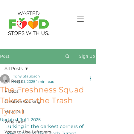
Sign Up
Post
All Posts
Tony Staubach
All Posts
May 21, 2025
1 min read
The Freshness Squad
Videos
Takes on the Trash
Creative Cooking
Tyrant
How Do I
Updated:
Jul 1, 2025
Why Does
Lurking in the darkest corners of 
Ways to Use Leftovers
your kitchen, the Trash Tyrant 