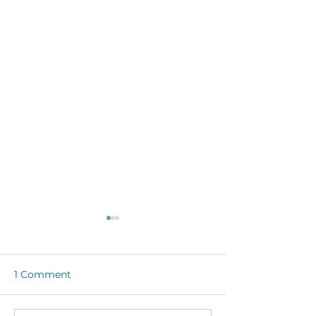
1 Comment
Take the Thyme