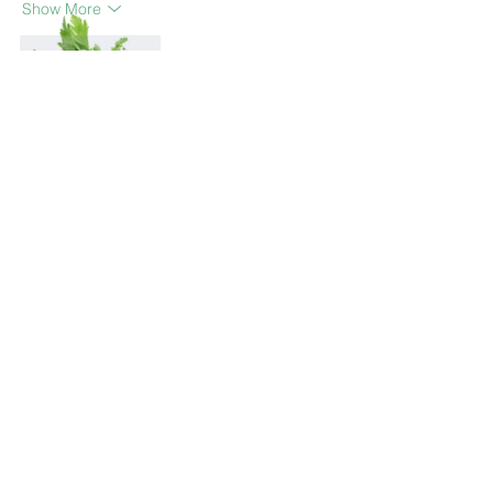
Show More
Like
Reply
CONTACT US
SIGN UP FOR OUR
BLOG
First Name
Last Name