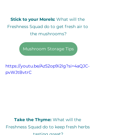
Stick to your Morels: 
What will the 
Freshness Squad do to get fresh air to 
the mushrooms?
Mushroom Storage Tips
https://youtu.be/Az52op9i2lg?si=4aQJC-
pvWJtBvtrC
Take the Thyme: 
What will the 
Freshness Squad do to keep fresh herbs 
tasting great?