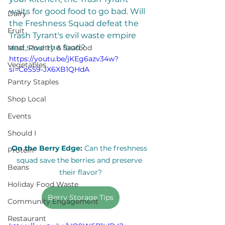
waits for good food to go bad. Will 
Dairy
the Freshness Squad defeat the 
Fruit
Trash Tyrant's evil waste empire 
and save the food? 
Meat, Poultry & Seafood
https://youtu.be/jKEg6azv34w?
Vegetables
si=CeS59-JX6XB1QHdA
Pantry Staples
Shop Local
Events
Should I
On the Berry Edge:
 Can the freshness 
Protein
squad save the berries and preserve 
Beans
their flavor?
Holiday Food Waste
Berry Storage Tips
Community Engagement
Restaurant